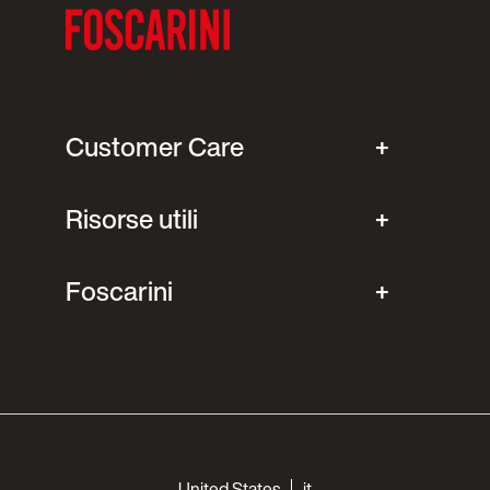
Customer Care
Risorse utili
Foscarini
Choose your languages
United States
it