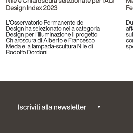
Nile e Chiaroscura selezionate per l’ADI
Ma
Design Index 2023
Fe
L’Osservatorio Permanente del
Du
Design ha selezionato nella categoria
af
Design per l’Illuminazione il progetto
sul
Chiaroscura di Alberto e Francesco
co
Meda e la lampada-scultura Nile di
sp
Rodolfo Dordoni.
Iscriviti alla newsletter