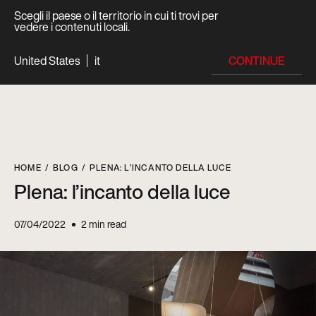
Scegli il paese o il territorio in cui ti trovi per
vedere i contenuti locali.
CONTINUE
United States
it
HOME
BLOG
PLENA: L’INCANTO DELLA LUCE
Plena: l’incanto della luce
07/04/2022
2
min read