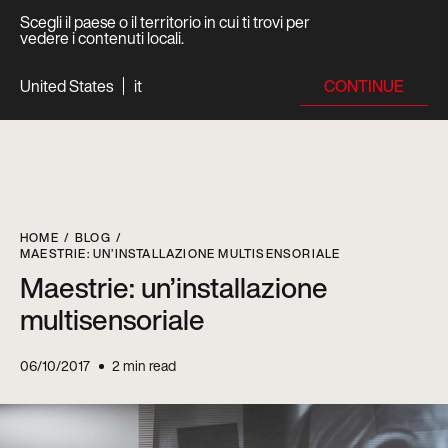
Scegli il paese o il territorio in cui ti trovi per
vedere i contenuti locali.
CONTINUE
United States
it
HOME
BLOG
MAESTRIE: UN’INSTALLAZIONE MULTISENSORIALE
Maestrie: un’installazione
multisensoriale
06/10/2017
2
min read