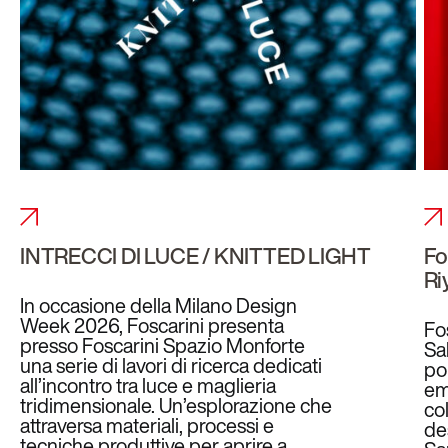
INTRECCI DI LUCE / KNITTED LIGHT
Fo
Ri
In occasione della Milano Design
Week 2026, Foscarini presenta
Fo
presso Foscarini Spazio Monforte
Sa
una serie di lavori di ricerca dedicati
po
all’incontro tra luce e maglieria
em
tridimensionale. Un’esplorazione che
co
attraversa materiali, processi e
des
tecniche produttive per aprire a