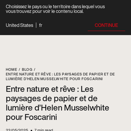
Choisissez le pays ou le territoire dans lequel vous
vous trouvez pour voir le contenu local.
CONTINUE
United States
fr
HOME
BLOG
ENTRE NATURE ET RÊVE : LES PAYSAGES DE PAPIER ET DE
LUMIÈRE D’HELEN MUSSELWHITE POUR FOSCARINI
Entre nature et rêve : Les
paysages de papier et de
lumière d’Helen Musselwhite
pour Foscarini
22/05/2025
7
min read