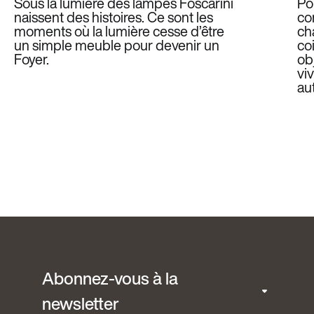
Sous la lumière des lampes Foscarini
Po
naissent des histoires. Ce sont les
co
moments où la lumière cesse d’être
ch
un simple meuble pour devenir un
co
Foyer.
ob
vi
aut
Abonnez-vous à la
newsletter