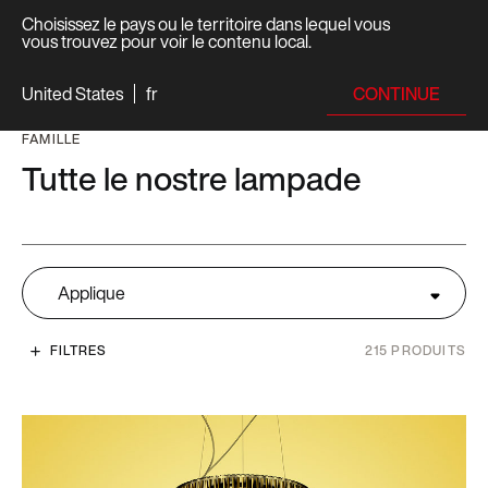
Choisissez le pays ou le territoire dans lequel vous
vous trouvez pour voir le contenu local.
CONTINUE
United States
fr
FAMILLE
Tutte le nostre lampade
Applique
FILTRES
215
PRODUITS