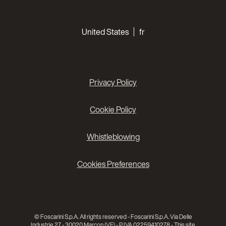
Choose your languages
United States
fr
Privacy Policy
Cookie Policy
Whistleblowing
Cookies Preferences
© Foscarini S.p.A. All rights reserved - Foscarini S.p.A. Via Delle
Industrie 27 - 30020 Marcon (VE) - P.IVA 02259410278 - This site