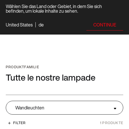
Wählen Sie das Land oder Gebiet, in dem Sie sich
befinden, um lokale Inhalte zu sehen.
CONTINUE
United States
de
PRODUKTFAMILIE
Tutte le nostre lampade
Wandleuchten
FILTER
1
PRODUKTE