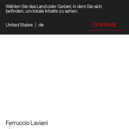
Wählen Sie das Land oder Gebiet, in dem Sie sich
befinden, um lokale Inhalte zu sehen.
CONTINUE
United States
de
Ferruccio Laviani