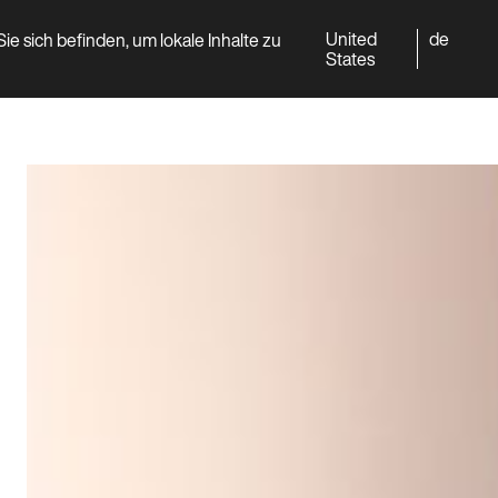
United
de
ie sich befinden, um lokale Inhalte zu
World
Professional
States