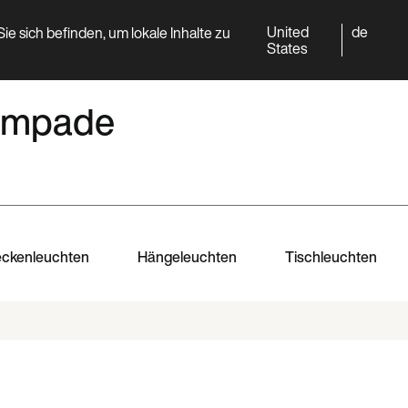
United
de
ie sich befinden, um lokale Inhalte zu
World
Professional
States
 lampade
ckenleuchten
Hängeleuchten
Tischleuchten