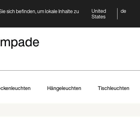
United
de
ie sich befinden, um lokale Inhalte zu
World
Professional
States
 lampade
ckenleuchten
Hängeleuchten
Tischleuchten