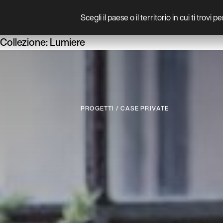
Scegli il paese o il territorio in cui ti trovi 
Prodotto
Collezione:
Lumiere
P
R
O
G
E
T
T
I
/
C
A
S
E
P
R
I
V
A
T
E