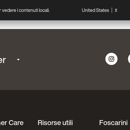
per vedere i contenuti locali.
United States
it
World
Professionisti
er
er Care
Risorse utili
Foscarini