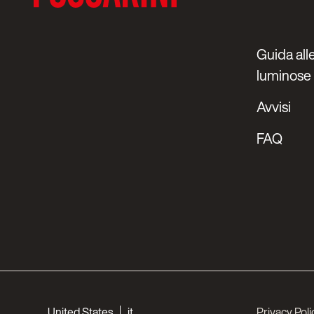
Guida alle
luminose
Avvisi
FAQ
Choose your languages
United States
it
Privacy Poli