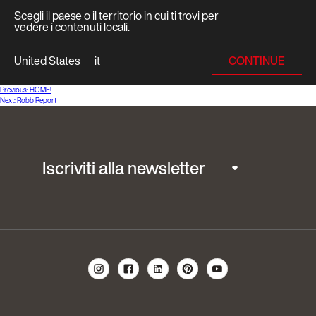
Scegli il paese o il territorio in cui ti trovi per
vedere i contenuti locali.
CONTINUE
United States
it
Navigazione
Previous:
HOME!
Next:
Robb Report
articoli
Iscriviti alla newsletter