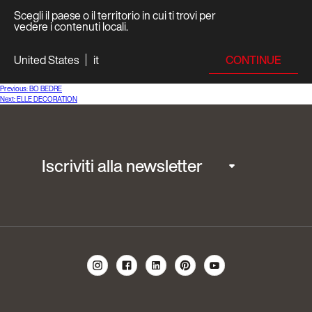
Scegli il paese o il territorio in cui ti trovi per
vedere i contenuti locali.
CONTINUE
United States
it
Navigazione
Previous:
BO BEDRE
Next:
ELLE DECORATION
articoli
Iscriviti alla newsletter