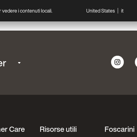
per vedere i contenuti locali.
United States
it
World
Professionisti
er
er Care
Risorse utili
Foscarini