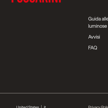
Guida alle
luminose
Avvisi
FAQ
Choose your languages
United States
it
Privacy Poli