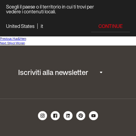
Scegli il paese o il territorio in cui ti trovi per
vedere i contenuti locali.
CONTINUE
United States
it
Navigazione
Previous:
Hus&Hem
Next:
Stijvol Wonen
articoli
Iscriviti alla newsletter