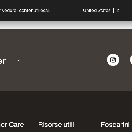
per vedere i contenuti locali.
United States
it
World
Professionisti
er
er Care
Risorse utili
Foscarini