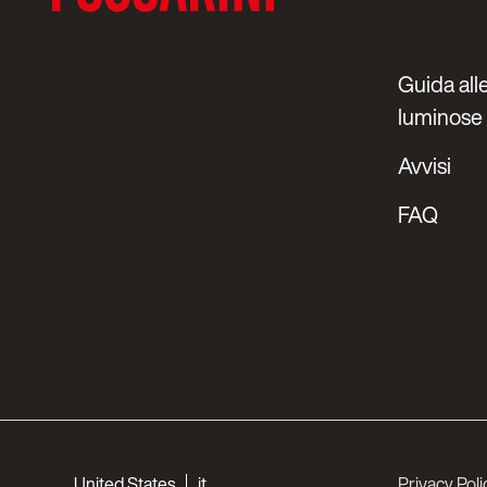
Guida alle
luminose
Avvisi
FAQ
Choose your languages
United States
it
Privacy Poli