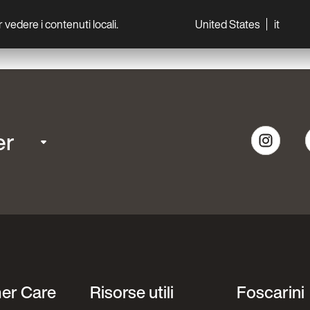
per vedere i contenuti locali.
United States
it
World
Professionisti
er
er Care
Risorse utili
Foscarini