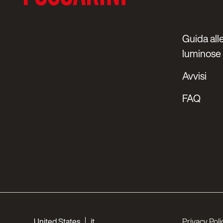
Guida alle
luminose
Avvisi
FAQ
Choose your languages
United States
it
Privacy Poli