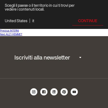
Scegli il paese o il territorio in cui ti trovi per
vedere i contenuti locali.
CONTINUE
United States
it
Navigazione
Previous:
INTERNI
Next:
ALLT I HEMMET
articoli
Iscriviti alla newsletter