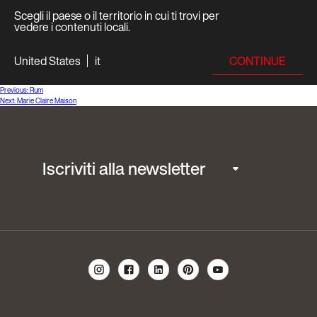
Scegli il paese o il territorio in cui ti trovi per
vedere i contenuti locali.
CONTINUE
United States
it
Navigazione
Previous:
Rum
Next:
Marie Claire Maison
articoli
Iscriviti alla newsletter