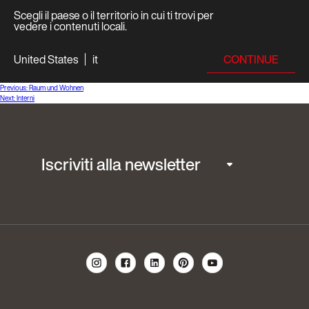
Scegli il paese o il territorio in cui ti trovi per
vedere i contenuti locali.
CONTINUE
United States
it
Navigazione
Previous:
Raum und Wohnen
Next:
Interni
articoli
Iscriviti alla newsletter