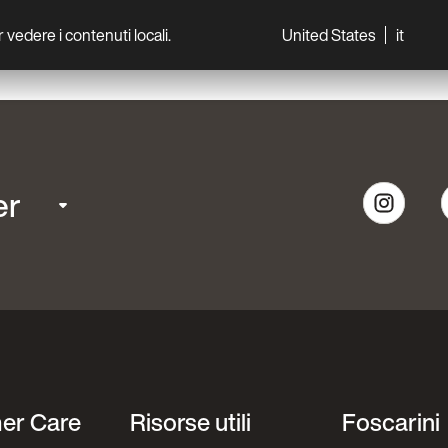
per vedere i contenuti locali.
United States
it
World
Professionisti
er
er Care
Risorse utili
Foscarini