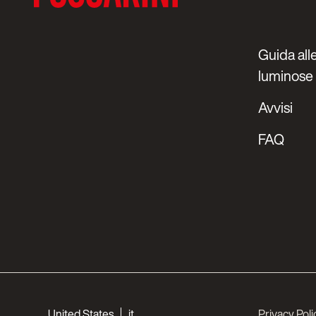
Guida alle
luminose
Avvisi
FAQ
Choose your languages
United States
it
Privacy Poli