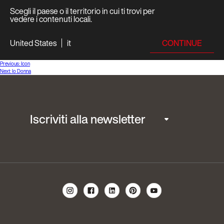
Scegli il paese o il territorio in cui ti trovi per
vedere i contenuti locali.
CONTINUE
United States
it
Navigazione
Previous:
Icon
Next:
Io Donna
articoli
Iscriviti alla newsletter