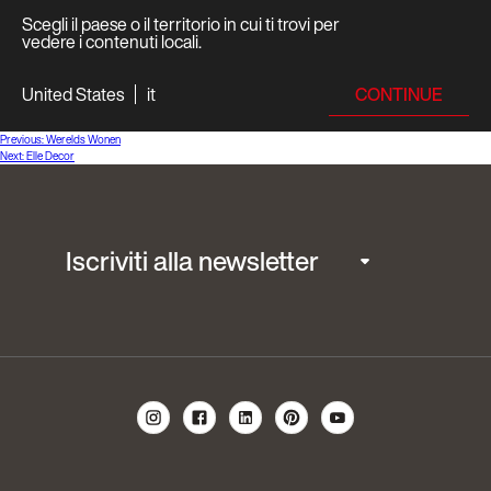
Scegli il paese o il territorio in cui ti trovi per
vedere i contenuti locali.
CONTINUE
United States
it
Navigazione
Previous:
Werelds Wonen
Next:
Elle Decor
articoli
Iscriviti alla newsletter