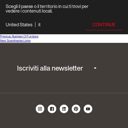
Scegli il paese o il territorio in cui ti trovi per
vedere i contenuti locali.
CONTINUE
United States
it
Navigazione
Previous:
Business Of Furniture
Next:
Scandinavian Living
articoli
Iscriviti alla newsletter