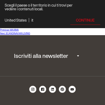
Scegli il paese o il territorio in cui ti trovi per
vedere i contenuti locali.
CONTINUE
United States
it
Navigazione
Previous:
MAXIMA
Next:
SCANDINAVIAN LIVING
articoli
Iscriviti alla newsletter