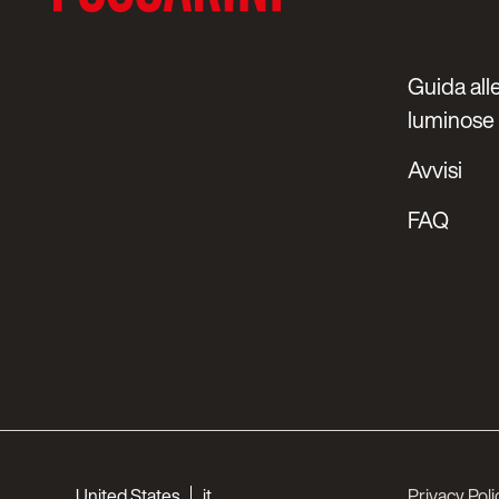
Guida alle
luminose
Avvisi
FAQ
Choose your languages
United States
it
Privacy Poli