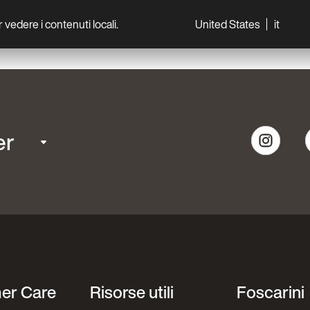
per vedere i contenuti locali.
United States
it
World
Professionisti
er
er Care
Risorse utili
Foscarini