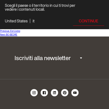
Scegli il paese o il territorio in cui ti trovi per
vedere i contenuti locali.
CONTINUE
United States
it
Navigazione
Previous:
Est Living
Next:
BO BEDRE
articoli
Iscriviti alla newsletter