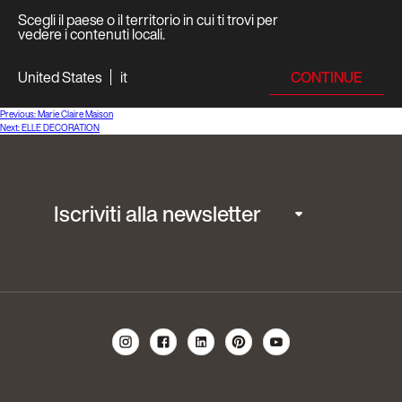
Scegli il paese o il territorio in cui ti trovi per
vedere i contenuti locali.
CONTINUE
United States
it
Navigazione
Previous:
Marie Claire Maison
Next:
ELLE DECORATION
articoli
Iscriviti alla newsletter