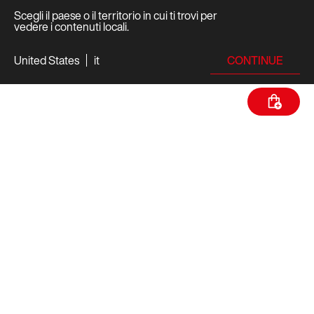
Scegli il paese o il territorio in cui ti trovi per
vedere i contenuti locali.
CONTINUE
United States
it
SPECIFICHE