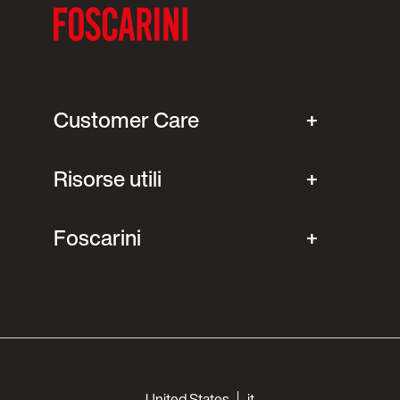
Customer Care
Risorse utili
Foscarini
Choose your languages
United States
it