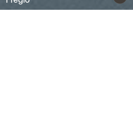
Andrea Anastasio (2023)
Fregio è una scultura luminosa
costruita su una sintesi di opposti: tra
luci e ombre, pieni e vuoti, tra il sapore
ancestrale della ceramica smaltata
decorata artigianalmente e quello