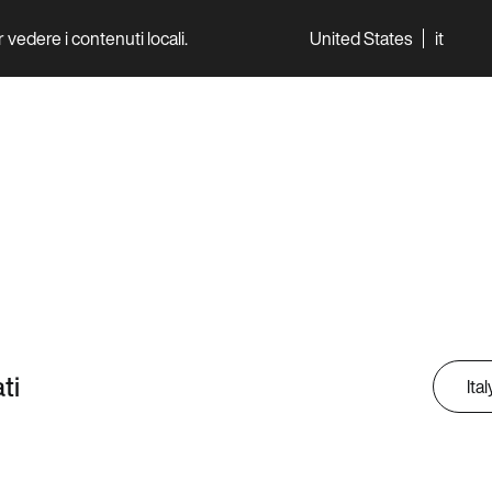
per vedere i contenuti locali.
United States
it
World
Professionisti
ti