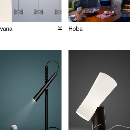
vana
Hoba