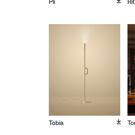
Pli
Ri
Tobia
To