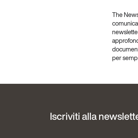
The Newsl
comunicazi
newsletter
approfondi
documenta
per sempli
Iscriviti alla newslett