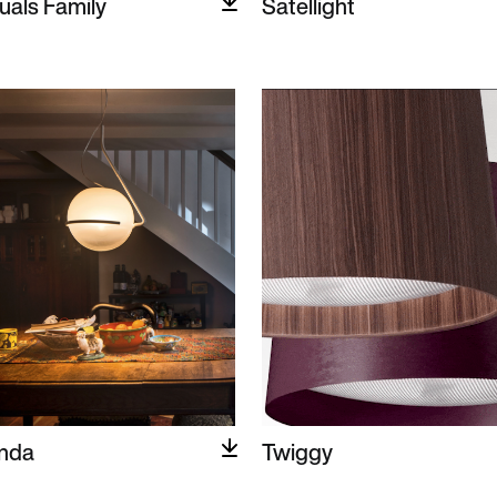
tuals Family
Satellight
nda
Twiggy