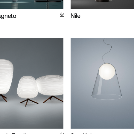
gneto
Nile