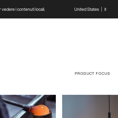
per vedere i contenuti locali.
United States
it
World
Professionisti
PRODUCT FOCUS