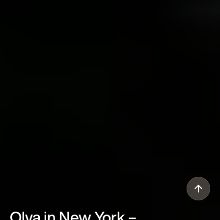
Olya in New York
–