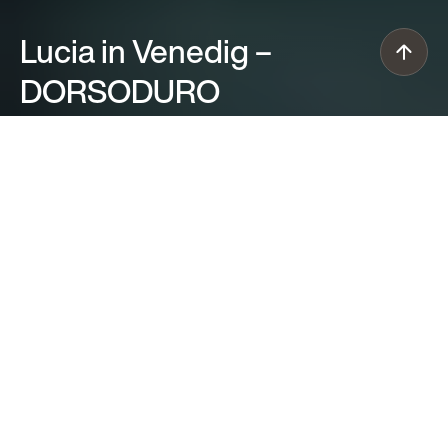
Lucia in Venedig
–
DORSODURO
Guarda il video
LUCIA IN VENEDIG
Ein Nest zwischen den
Dächern