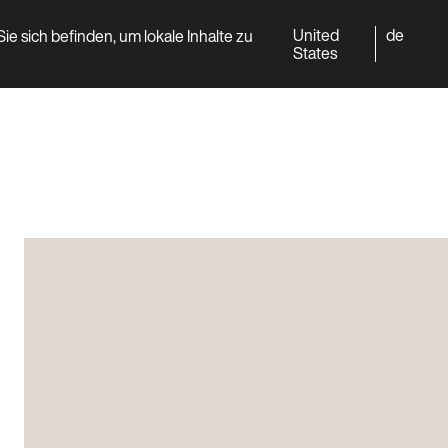
United
de
ie sich befinden, um lokale Inhalte zu
World
Professional
States