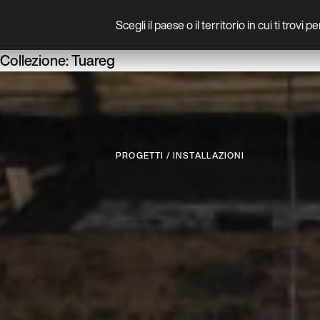
Scegli il paese o il territorio in cui ti trovi 
Prodotto
Collezione:
Tuareg
P
R
O
G
E
T
T
I
/
I
N
S
T
A
L
L
A
Z
I
O
N
I