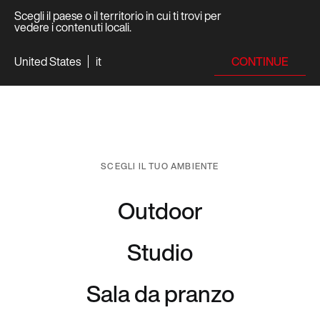
Scegli il paese o il territorio in cui ti trovi per
vedere i contenuti locali.
CONTINUE
United States
it
SCEGLI IL TUO AMBIENTE
Outdoor
Studio
Sala da pranzo