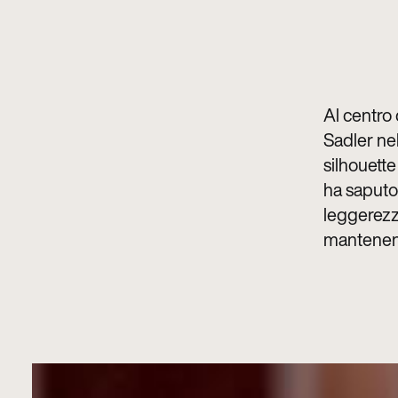
Al centro
Sadler ne
silhouett
ha saputo 
leggerezza
mantenend