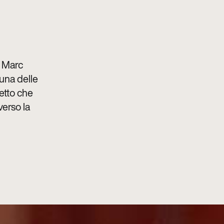
a Marc
una delle
etto che
verso la