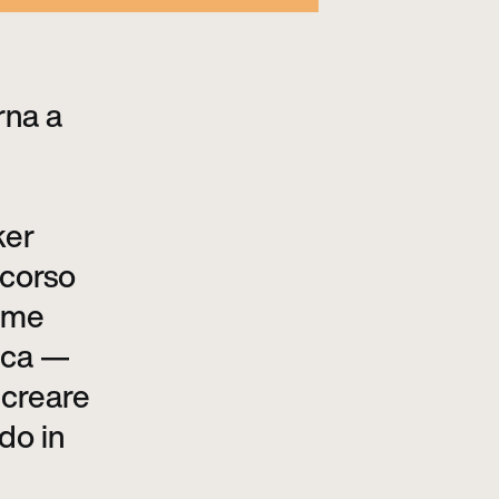
rna a
ker
rcorso
come
ica —
 creare
do in