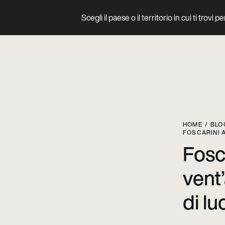
Scegli il paese o il territorio in cui ti trovi 
Prodotto
HOME
BLO
FOSCARINI A
Fosc
vent
di lu