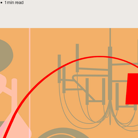
1
min read