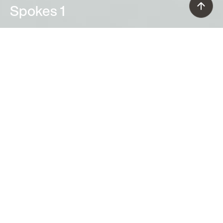
Spokes 1
Garcia, Cumini (2015)
Des volumes légers qui contiennent la
lumière tout en la laissant filtrer dans
l’espace. Une lampe suspendue avec
une double source lumineuse LED qui
éclaire le sol en dessous, créant