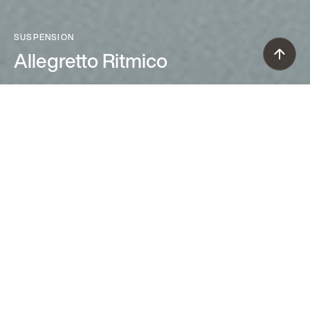
SUSPENSION
Allegretto Ritmico
Atelier Oï (2009)
Les lampes suspendues Allegretto
sont fondées sur une harmonie de