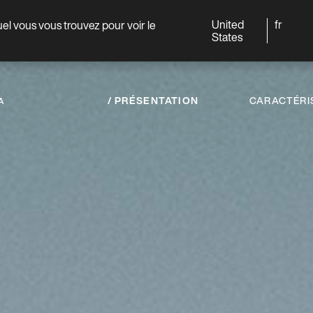
United
fr
quel vous vous trouvez pour voir le
Monde
Professionnels
States
PRÉSENTATION
CARACTÉRI
A