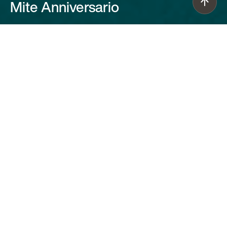
Mite Anniversario
Marc Sadler (2021)
Nacida para celebrar 20 años del
premio Compasso d’Oro ADI, la
lámpara de pie Mite Anniversario tiene
la misma forma de Mite y se diferencia
por el acabado mate del cuerpo, el hilo