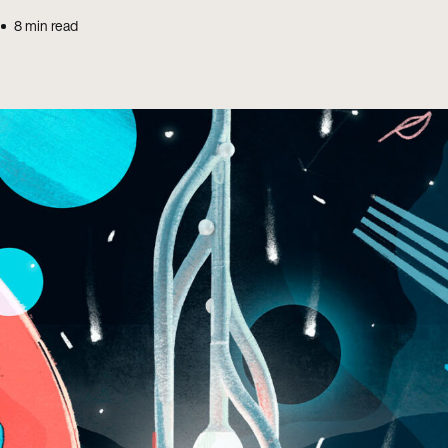
8
min read