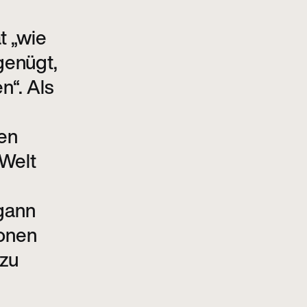
ät „wie
genügt,
n“. Als
en
 Welt
gann
ionen
 zu