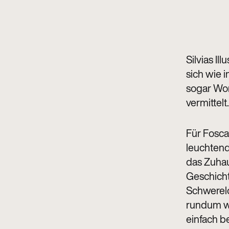
Silvias Il
sich wie 
sogar Wo
vermittelt.
Für Foscar
leuchtend
das Zuhau
Geschich
Schwerelo
rundum wo
einfach b