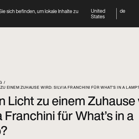
United
de
ie sich befinden, um lokale Inhalte zu
World
Professional
States
G
ZU EINEM ZUHAUSE WIRD: SILVIA FRANCHINI FÜR WHAT’S IN A LAMP
 Licht zu einem Zuhause 
a Franchini für What’s in a
p?