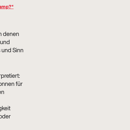
lamp?“
 in denen
 und
 und Sinn
pretiert:
onnen für
en
gkeit
 oder