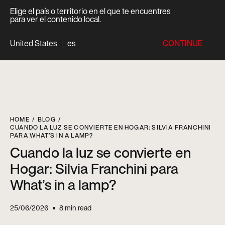
Elige el país o territorio en el que te encuentres
para ver el contenido local.
CONTINUE
United States
es
HOME
BLOG
CUANDO LA LUZ SE CONVIERTE EN HOGAR: SILVIA FRANCHINI
PARA WHAT’S IN A LAMP?
Cuando la luz se convierte en
Hogar: Silvia Franchini para
What’s in a lamp?
25/06/2026
8
min read