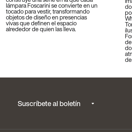
Im
lámpara Foscarini se convierte en un
do
tocado para vestir, transformando
po
objetos de diseño en presencias
Wh
vivas que definen el espacio
To
alrededor de quien las lleva.
il
Fo
de
do
at
de
Suscríbete al boletín