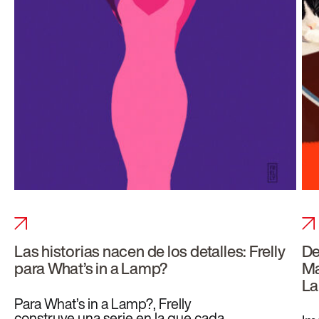
Las historias nacen de los detalles: Frelly
De
para What’s in a Lamp?
Ma
L
Para What’s in a Lamp?, Frelly
construye una serie en la que cada