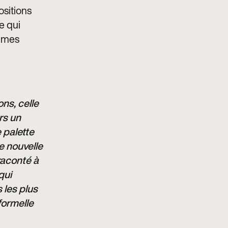
ositions
e qui
lumes
ns, celle
rs un
 palette
te nouvelle
raconté à
qui
 les plus
formelle