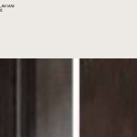
LAVIANI
TE