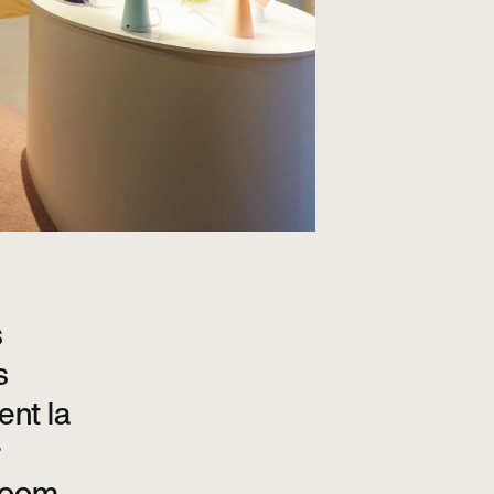
s
s
nt la
r
wroom