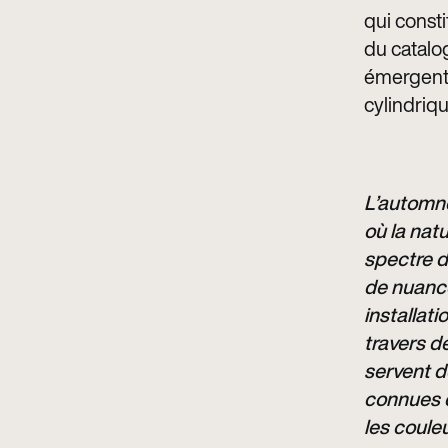
qui consti
du catalo
émergent 
cylindriq
L’automne
où la nat
spectre d
de nuances
installat
travers de
servent d
connues d
les coule