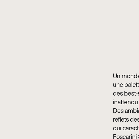
Un monde 
une palet
des best-s
inattendu
Des ambia
reflets de
qui caract
Foscarini