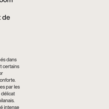
t de
nés dans
 certains
or
onforte.
es par les
 délicat
ilanais.
té intense