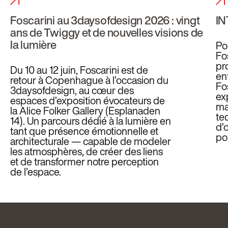
Foscarini au 3daysofdesign 2026 : vingt
IN
ans de Twiggy et de nouvelles visions de
la lumière
Po
Fo
pr
Du 10 au 12 juin, Foscarini est de
ent
retour à Copenhague à l’occasion du
Fo
3daysofdesign, au cœur des
exp
espaces d’exposition évocateurs de
ma
la Alice Folker Gallery (Esplanaden
te
14). Un parcours dédié à la lumière en
d’
tant que présence émotionnelle et
pou
architecturale — capable de modeler
les atmosphères, de créer des liens
et de transformer notre perception
de l’espace.