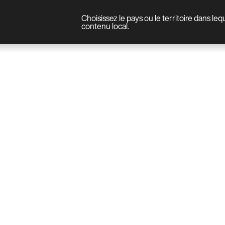
Choisissez le pays ou le territoire dans le
Produit
contenu local.
PRODUCTS
SOL
TWIGGY WOOD