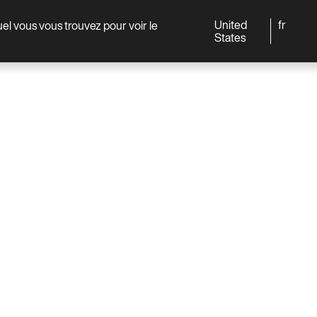
United
fr
quel vous vous trouvez pour voir le
Monde
Professionnels
States
PRÉSENTATION
CARACTÉRI